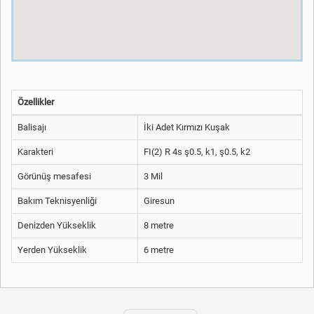
Özellikler
Balisajı
İki Adet Kırmızı Kuşak
Karakteri
FI(2) R 4s ş0.5, k1, ş0.5, k2
Görünüş mesafesi
3 Mil
Bakım Teknisyenliği
Giresun
Denizden Yükseklik
8 metre
Yerden Yükseklik
6 metre