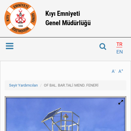
Kıyı Emniyeti
Genel Müdürlüğü
TR
EN
-
+
A
A
Seyir Yardımcıları
OF BAL. BAR.TALİ MEND. FENERİ