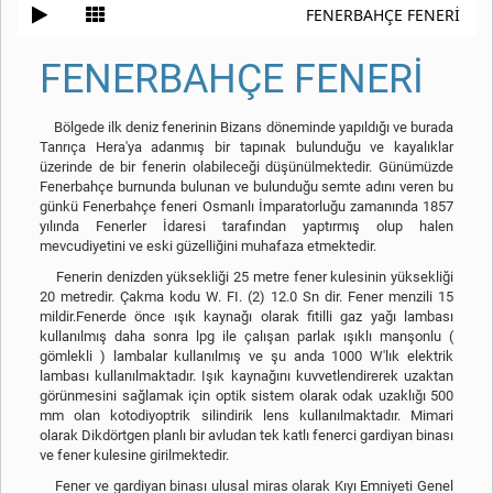
FENERBAHÇE FENERİ 
FENERBAHÇE FENERİ
Bölgede ilk deniz fenerinin Bizans döneminde yapıldığı ve burada
Tanrıça Hera'ya adanmış bir tapınak bulunduğu ve kayalıklar
üzerinde de bir fenerin olabileceği düşünülmektedir. Günümüzde
Fenerbahçe burnunda bulunan ve bulunduğu semte adını veren bu
günkü Fenerbahçe feneri Osmanlı İmparatorluğu zamanında 1857
yılında Fenerler İdaresi tarafından yaptırmış olup halen
mevcudiyetini ve eski güzelliğini muhafaza etmektedir.
Fenerin denizden yüksekliği 25 metre fener kulesinin yüksekliği
20 metredir. Çakma kodu W. FI. (2) 12.0 Sn dir. Fener menzili 15
mildir.Fenerde önce ışık kaynağı olarak fitilli gaz yağı lambası
kullanılmış daha sonra lpg ile çalışan parlak ışıklı manşonlu (
gömlekli ) lambalar kullanılmış ve şu anda 1000 W'lık elektrik
lambası kullanılmaktadır. Işık kaynağını kuvvetlendirerek uzaktan
görünmesini sağlamak için optik sistem olarak odak uzaklığı 500
mm olan kotodiyoptrik silindirik lens kullanılmaktadır. Mimari
olarak Dikdörtgen planlı bir avludan tek katlı fenerci gardiyan binası
ve fener kulesine girilmektedir.
Fener ve gardiyan binası ulusal miras olarak Kıyı Emniyeti Genel