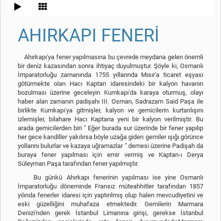
AHIRKAPI FENERİ
Ahırkapı'ya fener yapılmasına bu çevrede meydana gelen önemli
bir deniz kazasından sonra ihtiyaç duyulmuştur. Şöyle ki, Osmanlı
İmparatorluğu zamanında 1755 yıllarında Mısır'a ticaret eşyası
götürmekte olan Hacı Kaptan idaresindeki bir kalyon havanın
bozulması üzerine geceleyin Kumkapı'da karaya oturmuş, olayı
haber alan zamanın padişahı III. Osman, Sadrazam Said Paşa ile
birlikte Kumkapı'ya gitmişler, kalyon ve gemicilerin kurtarılışını
izlemişler, bilahare Hacı Kaptana yeni bir kalyon verilmiştir. Bu
arada gemicilerden biri " Eğer burada sur üzerinde bir fener yapılıp
her gece kandiller yakılırsa böyle uzağa giden gemiler ışığı görünce
yollarını bulurlar ve kazaya uğramazlar " demesi üzerine Padişah da
buraya fener yapılması için emir vermiş ve Kaptan-ı Derya
Süleyman Paşa tarafından fener yapılmıştır.
Bu günkü Ahırkapı fenerinin yapılması ise yine Osmanlı
İmparatorluğu döneminde Fransız müteahhitler tarafından 1857
yılında fenerler idaresi için yaptırılmış olup halen mevcudiyetini ve
eski güzelliğini muhafaza etmektedir. Gemilerin Marmara
Denizi'nden gerek İstanbul Limanına girişi, gerekse İstanbul