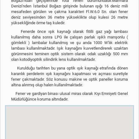
Boğazı'ndan geçişlerinde rota feneri durumundadır.Marmara
Denizi'nden İstanbul Boğazı girişinde bulunan ışığı 16 deniz mili
mesafeden görülen ve çakma karakteri Fl.W.6.0 Sn. olan fener
deniz seviyesinden 36 metre yükseklikte olup kulesi 26 metre
yüksekliğinde örme taş kuledir.
Fenerde önce ışık kaynağı olarak fitilli gaz yağı lambası
kullanılmış daha sonra LPG ile çalışan parlak ışıklı manşonlu (
gömlekli ) lambalar kullanılmış ve şu anda 1000 W'lık elektrik
lambası kullanılmaktadır. Işık kaynağını kuvvetlendirerek uzaktan
görünmesini teminen optik sistem olarak odak uzaklığı 500 mm
olan kotodiyoptrik silindirik lens kullanılmaktadır.
Kurulduğu tarihten bu yana optik ışık kaynağı etrafında dönen
karanlık perdelerin ışık kaynağını kapatması ve açması suretiyle
fener çakmaktadır. Söz konusu makine ve optik paneller koruma
altına alınmış olup halen kullanılmaktadır.
Fener ve gardiyan binası ulusal miras olarak Kıyı Emniyeti Genel
Müdürlüğünce koruma altındadır.