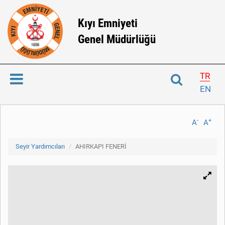
Kıyı Emniyeti
Genel Müdürlüğü
TR
EN
-
+
A
A
Seyir Yardımcıları
AHIRKAPI FENERİ