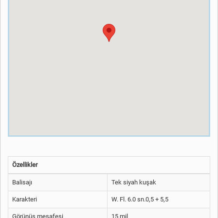
Özellikler
Balisajı
Tek siyah kuşak
Karakteri
W. Fl. 6.0 sn.0,5 + 5,5
Görünüş mesafesi
15 mil