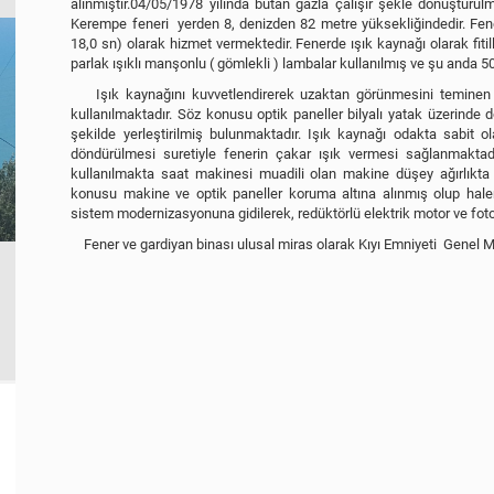
alınmıştır.04/05/1978 yılında bütan gazla çalışır şekle dönüştürülm
Kerempe feneri yerden 8, denizden 82 metre yüksekliğindedir. Fener
18,0 sn) olarak hizmet vermektedir. Fenerde ışık kaynağı olarak fiti
parlak ışıklı manşonlu ( gömlekli ) lambalar kullanılmış ve şu anda 5
Işık kaynağını kuvvetlendirerek uzaktan görünmesini teminen o
kullanılmaktadır. Söz konusu optik paneller bilyalı yatak üzerinde 
şekilde yerleştirilmiş bulunmaktadır. Işık kaynağı odakta sabit o
döndürülmesi suretiyle fenerin çakar ışık vermesi sağlanmaktadı
kullanılmakta saat makinesi muadili olan makine düşey ağırlıkta ta
konusu makine ve optik paneller koruma altına alınmış olup halen
sistem modernizasyonuna gidilerek, redüktörlü elektrik motor ve fotosel
Fener ve gardiyan binası ulusal miras olarak Kıyı Emniyeti Genel 
 