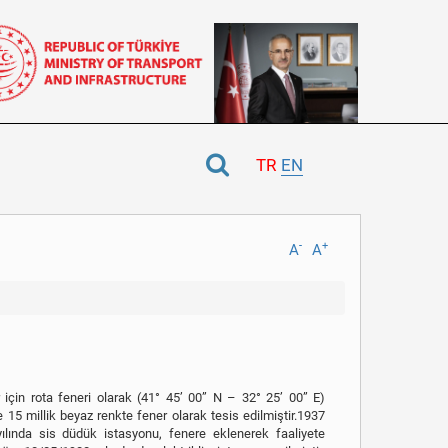
TR
EN
-
+
A
A
için rota feneri olarak (41° 45’ 00” N – 32° 25’ 00” E)
15 millik beyaz renkte fener olarak tesis edilmiştir.1937
 yılında sis düdük istasyonu, fenere eklenerek faaliyete