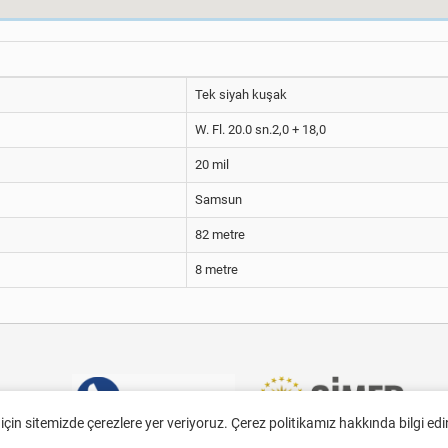
Tek siyah kuşak
W. Fl. 20.0 sn.2,0 + 18,0
20 mil
Samsun
82 metre
8 metre
 için sitemizde çerezlere yer veriyoruz. Çerez politikamız hakkında bilgi ed