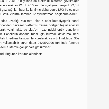
üş, 10/05/1988 yılında da elektrikli sisteme çevrilmiştir.
in karakteri W. Fl. 20.0 sn. olup çalışma periyodu (2,0 +
lli gaz yağı lambası kullanılmış daha sonra LPG ile çalışan
00 W'lık elektrik lambası ile aydınlatması sağlanmaktadır.
dak uzaklığı 500 mm. olan 4 adet kotodiyoptrik panel
dönebilen dairesel platform üzerine dörtgen teşkil edecek
larak yakılmakta ve platform üzerindeki optik panellerin
r. Panellerin döndürülmesi için kurmalı devir makinesi
hrik edilen tambur ile kurularak çalıştırılmaktadır. Söz
 kullanılabilir durumdadır. 01/05/2006 tarihinde fenerde
li sistemle çalışır hale getirilmiştir.
Müdürlüğünce koruma altındadır.