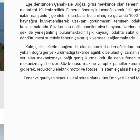
Ege denizinden Çanakkale Boğazı girişi mevkiinde olan fenerin ç
mesafesi 19 deniz milidir. Fenerde önce ışık kaynağı olarak fitilli ga
ışıklı manşonlu ( gömlekli ) lambalar kullanılmış ve şu anda 1000 W
kaynağını kuvvetlendirerek uzaktan görünmesini teminen od
kullanılmaktadır. Söz konusu optik paneller civa banyosu üzerinde 
şekilde yerleştirilmiş bulunmaktadır. Işık kaynağı odakta sabit o
döndürülmesi suretiyle fenerin çakar ışık vermesi sağlanmaktadır.
Kule, çelik tellerle aşağıya dik olarak hareket eden ağırlıklara sah
yukarı doğru geriye kurulmadığı taktirde ağırlık dibe ulaştığı zaman 
yer alan mekanizmaya bağlı geniş kurma kolu ile deniz feneri op
mekanizmaya benzer. Söz konusu makine ve optik paneller korum
gidilerek, redüktörlü elektrik motor ve fotoselli sistemle çalışır hale ge
Fener ve gardiyan binası ulusal miras olarak Kıyı Emniyeti Genel M