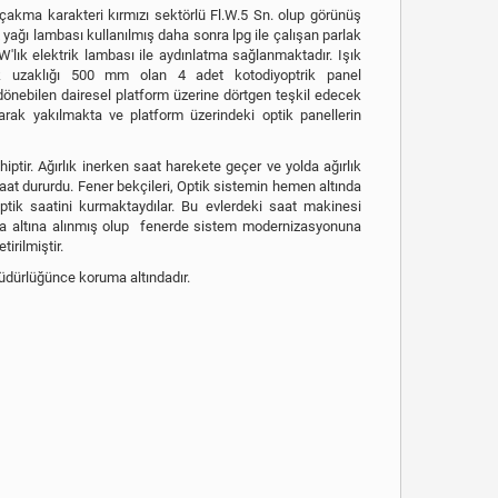
akma karakteri kırmızı sektörlü Fl.W.5 Sn. olup görünüş
z yağı lambası kullanılmış daha sonra lpg ile çalışan parlak
'lık elektrik lambası ile aydınlatma sağlanmaktadır. Işık
ak uzaklığı 500 mm olan 4 adet kotodiyoptrik panel
dönebilen dairesel platform üzerine dörtgen teşkil edecek
larak yakılmakta ve platform üzerindeki optik panellerin
iptir. Ağırlık inerken saat harekete geçer ve yolda ağırlık
saat dururdu. Fener bekçileri, Optik sistemin hemen altında
tik saatini kurmaktaydılar. Bu evlerdeki saat makinesi
a altına alınmış olup fenerde sistem modernizasyonuna
tirilmiştir.
üdürlüğünce koruma altındadır.