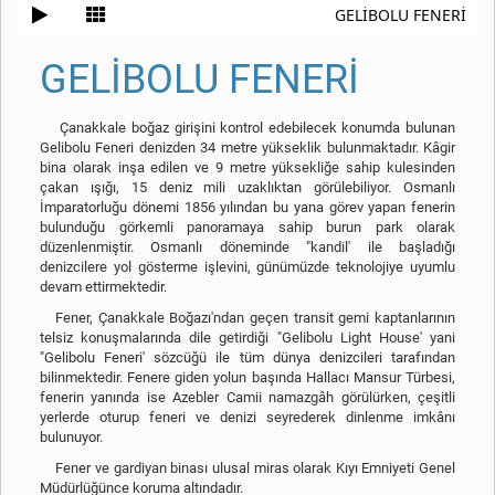
GELİBOLU FENERİ
GELİBOLU FENERİ
Çanakkale boğaz girişini kontrol edebilecek konumda bulunan
Gelibolu Feneri denizden 34 metre yükseklik bulunmaktadır. Kâgir
bina olarak inşa edilen ve 9 metre yüksekliğe sahip kulesinden
çakan ışığı, 15 deniz mili uzaklıktan görülebiliyor. Osmanlı
İmparatorluğu dönemi 1856 yılından bu yana görev yapan fenerin
bulunduğu görkemli panoramaya sahip burun park olarak
düzenlenmiştir.
Osmanlı döneminde "kandil' ile başladığı
denizcilere yol gösterme işlevini, günümüzde teknolojiye uyumlu
devam ettirmektedir.
Fener, Çanakkale Boğazı'ndan geçen transit gemi kaptanlarının
telsiz konuşmalarında dile getirdiği "Gelibolu Light House' yani
"Gelibolu Feneri' sözcüğü ile tüm dünya denizcileri tarafından
bilinmektedir.
Fenere giden yolun başında Hallacı Mansur Türbesi,
fenerin yanında ise Azebler Camii namazgâh görülürken, çeşitli
yerlerde oturup feneri ve denizi seyrederek dinlenme imkânı
bulunuyor.
Fener ve gardiyan binası ulusal miras olarak Kıyı Emniyeti Genel
Müdürlüğünce koruma altındadır.