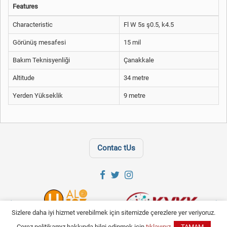
Features
Characteristic
Fl W 5s ş0.5, k4.5
Görünüş mesafesi
15 mil
Bakım Teknisyenliği
Çanakkale
Altitude
34 metre
Yerden Yükseklik
9 metre
Contac tUs
Sizlere daha iyi hizmet verebilmek için sitemizde çerezlere yer veriyoruz.
Çerez politikamız hakkında bilgi edinmek için
tıklayınız.
TAMAM